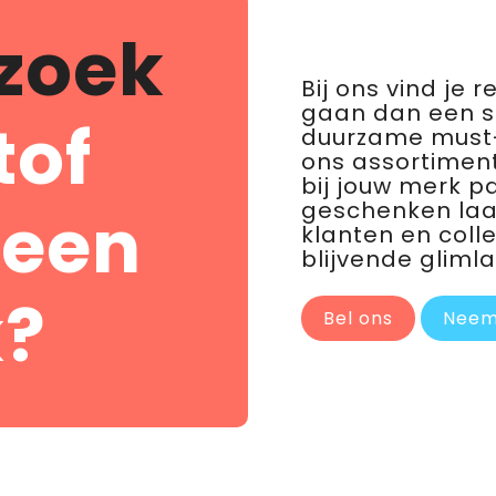
zoek
Bij ons vind je 
gaan dan een 
tof
duurzame must-
ons assortiment
bij jouw merk p
geschenken laat 
 een
klanten en coll
blijvende glimla
?
Bel ons
Neem