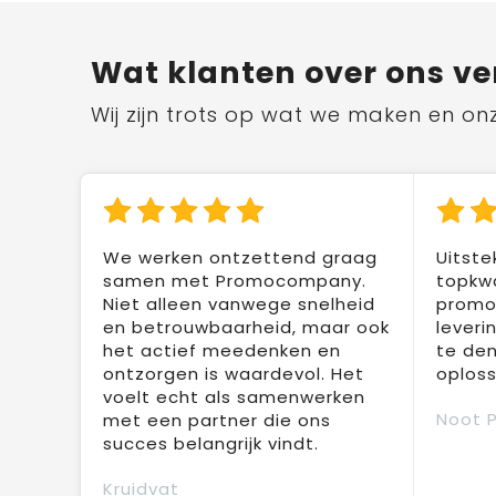
Wat klanten over ons ve
Wij zijn trots op wat we maken en on
We werken ontzettend graag
Uitste
samen met Promocompany.
topkwa
Niet alleen vanwege snelheid
promot
en betrouwbaarheid, maar ook
leveri
het actief meedenken en
te den
ontzorgen is waardevol. Het
oploss
voelt echt als samenwerken
Noot 
met een partner die ons
succes belangrijk vindt.
Kruidvat