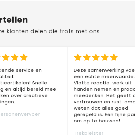
rtellen
ze klanten delen die trots met ons
kende service en
Deze samenwerking voel
liteit
een echte meerwaarde.
ieartikelen! Snelle
Vlotte reactie, werk uit
ng en altijd bereid mee
handen nemen en proac
ken over creatieve
meedenken. Het geeft 
ingen.
vertrouwen en rust, om
weten dat alles goed
Personenvervoer
geregeld is. Een fijne pa
om op te bouwen!
Trekpleister