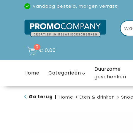
Vandaag besteld, morgen verrast!
Uitstekende reviews
(4,6/5)
0
€ 0,00
Duurzame
Home
Categorieën
geschenken
Ga terug
|
Home
Eten & drinken
Sno