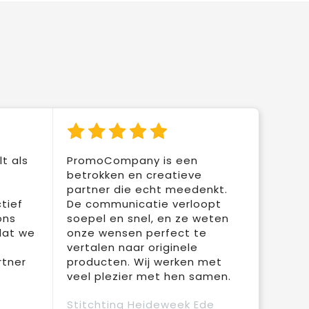
t als
PromoCompany is een
betrokken en creatieve
partner die echt meedenkt.
tief
De communicatie verloopt
ons
soepel en snel, en ze weten
dat we
onze wensen perfect te
vertalen naar originele
rtner
producten. Wij werken met
veel plezier met hen samen.
Stitchting Heideweek Ede