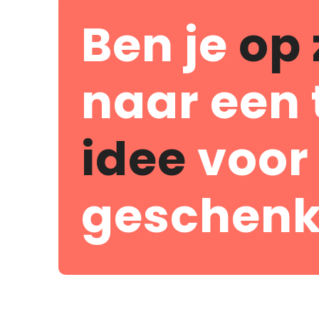
Ben je
op 
naar een 
idee
voor
geschenk