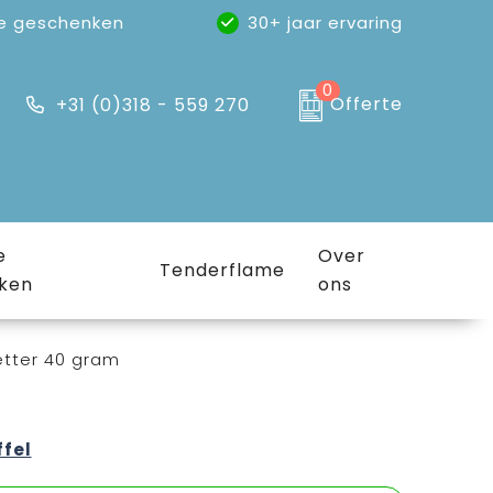
e geschenken
30+ jaar ervaring
0
Offerte
+31 (0)318 - 559 270
e
Over
Tenderflame
ken
ons
tter 40 gram
ffel