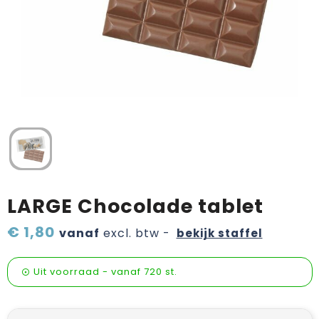
Verzorging & welness
Pasen
Onderweg
Sinterklaas artikelen
Valentijn
Wijn, bier en proeverij
Zomerpakketten
LARGE Chocolade tablet
€ 1,80
vanaf
excl. btw -
bekijk staffel
Uit voorraad -
vanaf
720 st.