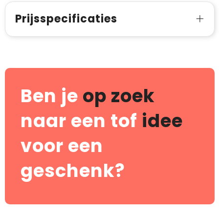
Prijsspecificaties
Ben je
op zoek
naar een tof
idee
voor een
geschenk?