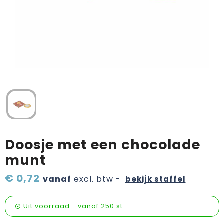
Verzorging & welness
Pasen
Onderweg
Sinterklaas artikelen
Valentijn
Wijn, bier en proeverij
Zomerpakketten
Doosje met een chocolade
munt
€ 0,72
vanaf
excl. btw -
bekijk staffel
Uit voorraad -
vanaf
250 st.