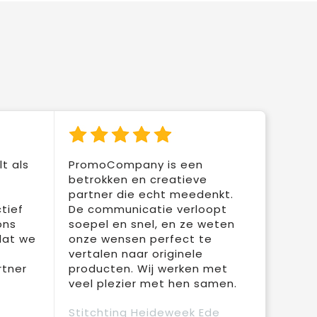
t als
PromoCompany is een
betrokken en creatieve
partner die echt meedenkt.
tief
De communicatie verloopt
ons
soepel en snel, en ze weten
dat we
onze wensen perfect te
vertalen naar originele
rtner
producten. Wij werken met
veel plezier met hen samen.
Stitchting Heideweek Ede