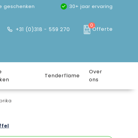
e geschenken
30+ jaar ervaring
0
Offerte
+31 (0)318 - 559 270
e
Over
Tenderflame
ken
ons
prika
ffel