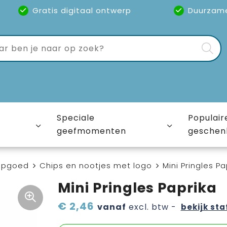
Gratis digitaal ontwerp
Duurzam
Speciale
Populair
geefmomenten
geschen
epgoed
Chips en nootjes met logo
Mini Pringles Pa
Mini Pringles Paprika
€ 2,46
vanaf
excl. btw -
bekijk sta