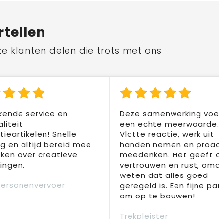
rtellen
ze klanten delen die trots met ons
kende service en
Deze samenwerking voel
liteit
een echte meerwaarde.
ieartikelen! Snelle
Vlotte reactie, werk uit
ng en altijd bereid mee
handen nemen en proac
ken over creatieve
meedenken. Het geeft 
ingen.
vertrouwen en rust, om
weten dat alles goed
Personenvervoer
geregeld is. Een fijne pa
om op te bouwen!
Trekpleister