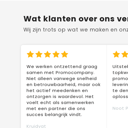
Wat klanten over ons ve
Wij zijn trots op wat we maken en on
We werken ontzettend graag
Uitste
samen met Promocompany.
topkwa
Niet alleen vanwege snelheid
promot
en betrouwbaarheid, maar ook
leveri
het actief meedenken en
te den
ontzorgen is waardevol. Het
oploss
voelt echt als samenwerken
Noot 
met een partner die ons
succes belangrijk vindt.
Kruidvat