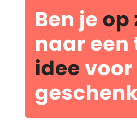
Ben je
op 
naar een 
idee
voor
geschenk