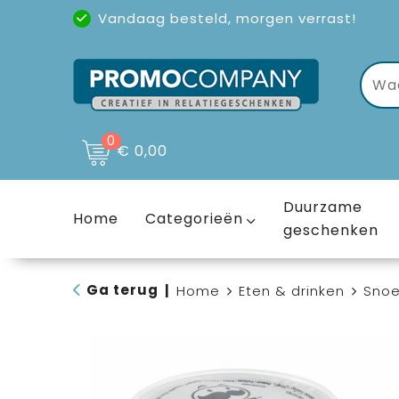
Vandaag besteld, morgen verrast!
Uitstekende reviews
(4,6/5)
0
€ 0,00
Duurzame
Home
Categorieën
geschenken
Ga terug
|
Home
Eten & drinken
Sno