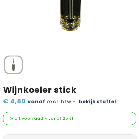
Verzorging & welness
Pasen
Onderweg
Sinterklaas artikelen
Valentijn
Wijn, bier en proeverij
Zomerpakketten
Wijnkoeler stick
€ 4,80
vanaf
excl. btw -
bekijk staffel
Uit voorraad -
vanaf
25 st.