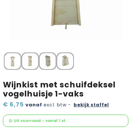
Verzorging & welness
Pasen
Onderweg
Sinterklaas artikelen
Valentijn
Wijn, bier en proeverij
Zomerpakketten
Wijnkist met schuifdeksel
vogelhuisje 1-vaks
€ 6,75
vanaf
excl. btw -
bekijk staffel
Uit voorraad -
vanaf
1 st.