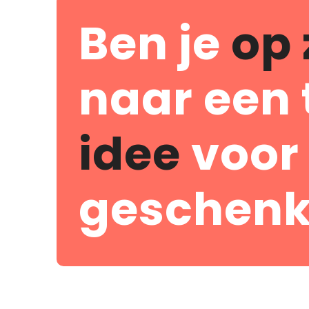
Ben je
op 
naar een 
idee
voor
geschenk