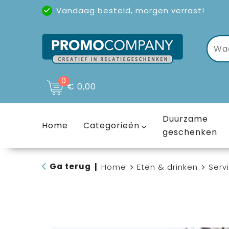
Vandaag besteld, morgen verrast!
Uitstekende reviews
(4,6/5)
0
€ 0,00
Duurzame
Home
Categorieën
geschenken
Ga terug
|
Home
Eten & drinken
Serv