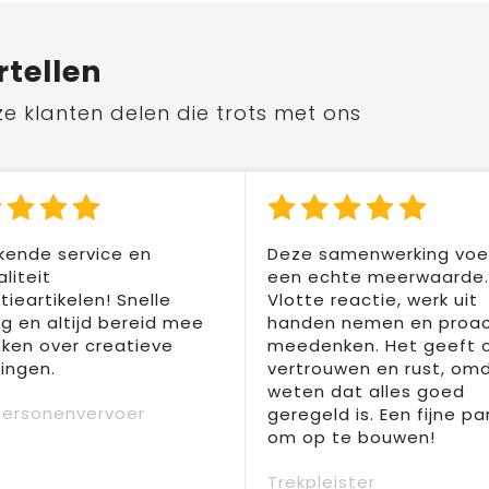
rtellen
ze klanten delen die trots met ons
kende service en
Deze samenwerking voel
liteit
een echte meerwaarde.
ieartikelen! Snelle
Vlotte reactie, werk uit
ng en altijd bereid mee
handen nemen en proac
ken over creatieve
meedenken. Het geeft 
ingen.
vertrouwen en rust, om
weten dat alles goed
Personenvervoer
geregeld is. Een fijne pa
om op te bouwen!
Trekpleister