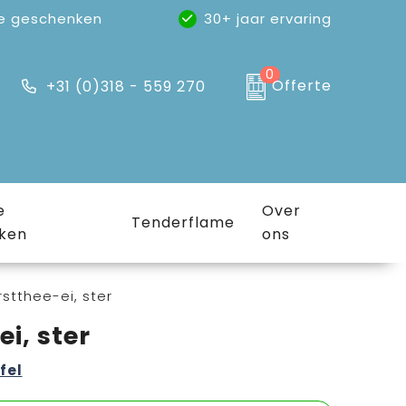
e geschenken
30+ jaar ervaring
0
Offerte
+31 (0)318 - 559 270
e
Over
Tenderflame
ken
ons
stthee-ei, ster
i, ster
fel