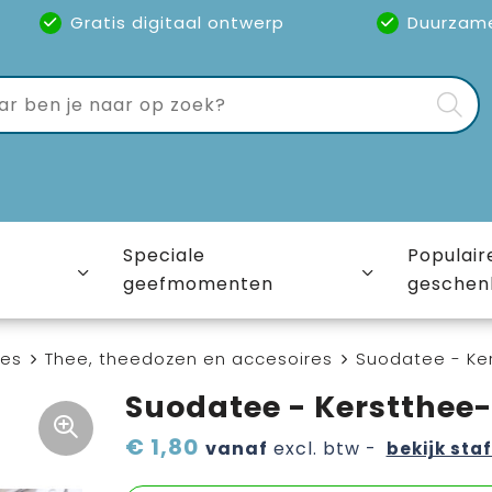
Gratis digitaal ontwerp
Duurzam
Speciale
Populair
geefmomenten
geschen
ies
Thee, theedozen en accesoires
Suodatee - Ker
Suodatee - Kerstthee-e
€ 1,80
vanaf
excl. btw -
bekijk staf