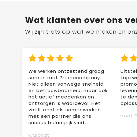
Wat klanten over ons ve
Wij zijn trots op wat we maken en on
We werken ontzettend graag
Uitste
samen met Promocompany.
topkwa
Niet alleen vanwege snelheid
promot
en betrouwbaarheid, maar ook
leveri
het actief meedenken en
te den
ontzorgen is waardevol. Het
oploss
voelt echt als samenwerken
Noot 
met een partner die ons
succes belangrijk vindt.
Kruidvat