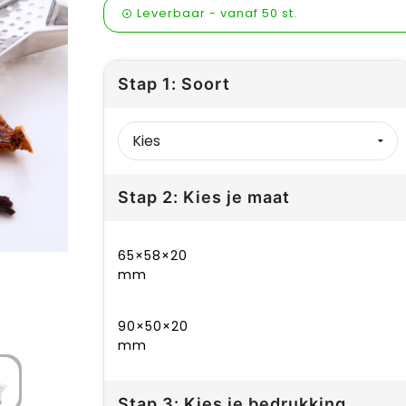
Leverbaar
-
vanaf
50 st.
Stap 1: Soort
Stap 2: Kies je maat
65×58×20
mm
90×50×20
mm
Stap 3: Kies je bedrukking