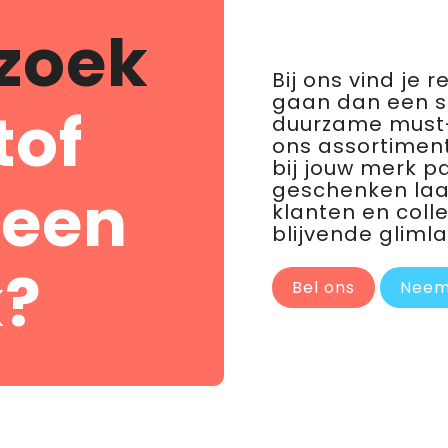
zoek
Bij ons vind je 
gaan dan een 
tof
duurzame must-
ons assortiment
bij jouw merk p
geschenken laat 
 een
klanten en coll
blijvende glimla
?
Bel ons
Neem