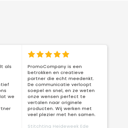
t als
PromoCompany is een
betrokken en creatieve
partner die echt meedenkt.
tief
De communicatie verloopt
ons
soepel en snel, en ze weten
dat we
onze wensen perfect te
vertalen naar originele
rtner
producten. Wij werken met
veel plezier met hen samen.
Stitchting Heideweek Ede