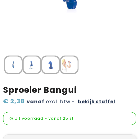
Verzorging & welness
Pasen
Onderweg
Sinterklaas artikelen
Valentijn
Wijn, bier en proeverij
Zomerpakketten
Sproeier Bangui
€ 2,38
vanaf
excl. btw -
bekijk staffel
Uit voorraad -
vanaf
25 st.