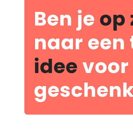
Ben je
op 
naar een 
idee
voor
geschenk