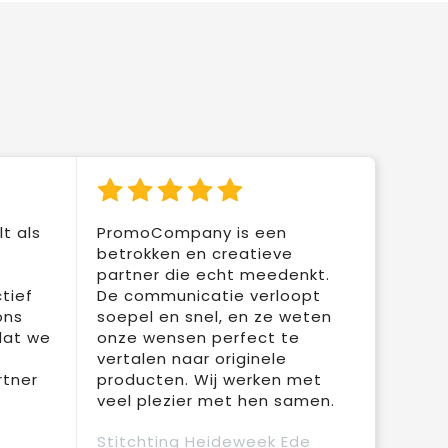
t als
PromoCompany is een
betrokken en creatieve
partner die echt meedenkt.
tief
De communicatie verloopt
ons
soepel en snel, en ze weten
dat we
onze wensen perfect te
vertalen naar originele
rtner
producten. Wij werken met
veel plezier met hen samen.
Stitchting Heideweek Ede