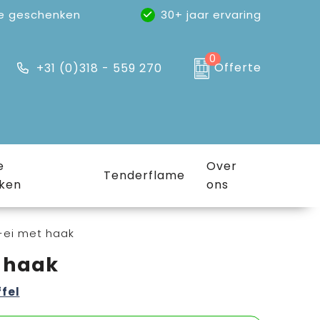
e geschenken
30+ jaar ervaring
0
Offerte
+31 (0)318 - 559 270
e
Over
Tenderflame
ken
ons
-ei met haak
 haak
ffel