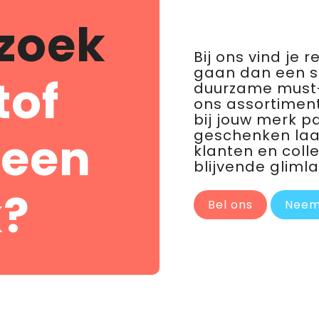
zoek
Bij ons vind je 
gaan dan een 
tof
duurzame must-
ons assortiment
bij jouw merk p
geschenken laat 
 een
klanten en coll
blijvende glimla
?
Bel ons
Neem