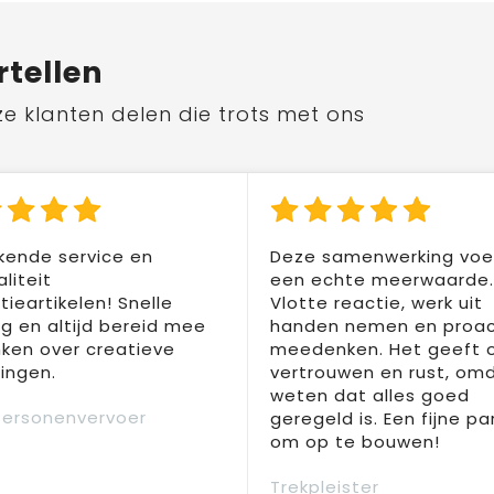
rtellen
ze klanten delen die trots met ons
kende service en
Deze samenwerking voel
liteit
een echte meerwaarde.
ieartikelen! Snelle
Vlotte reactie, werk uit
ng en altijd bereid mee
handen nemen en proac
ken over creatieve
meedenken. Het geeft 
ingen.
vertrouwen en rust, om
weten dat alles goed
Personenvervoer
geregeld is. Een fijne pa
om op te bouwen!
Trekpleister