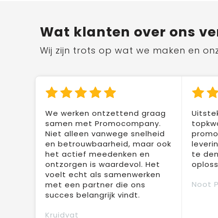
Wat klanten over ons ve
Wij zijn trots op wat we maken en on
We werken ontzettend graag
Uitste
samen met Promocompany.
topkwa
Niet alleen vanwege snelheid
promot
en betrouwbaarheid, maar ook
leveri
het actief meedenken en
te den
ontzorgen is waardevol. Het
oploss
voelt echt als samenwerken
Noot 
met een partner die ons
succes belangrijk vindt.
Kruidvat