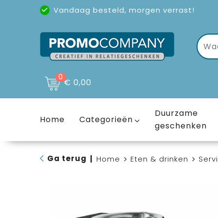
Vandaag besteld, morgen verrast!
Uitstekende reviews
(4,6/5)
0
€ 0,00
Duurzame
Home
Categorieën
geschenken
Ga terug
|
Home
Eten & drinken
Serv