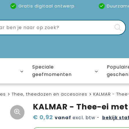
Gratis digitaal ontwerp
Duurzam
Speciale
Populair
geefmomenten
geschen
ies
Thee, theedozen en accesoires
KALMAR - Thee
KALMAR - Thee-ei met
€ 0,92
vanaf
excl. btw -
bekijk sta