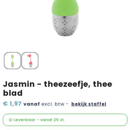
Verzorging & welness
Pasen
Onderweg
Sinterklaas artikelen
Valentijn
Wijn, bier en proeverij
Zomerpakketten
Jasmin - theezeefje, thee
blad
€ 1,97
vanaf
excl. btw -
bekijk staffel
Leverbaar
-
vanaf
25 st.