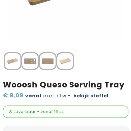
Verzorging & welness
Pasen
Onderweg
Sinterklaas artikelen
Valentijn
Wijn, bier en proeverij
Zomerpakketten
Wooosh Queso Serving Tray
€ 9,09
vanaf
excl. btw -
bekijk staffel
Leverbaar
-
vanaf
15 st.