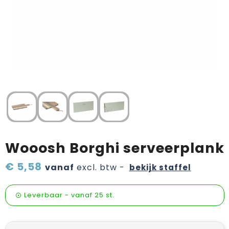
Verzorging & welness
Pasen
Onderweg
Sinterklaas artikelen
Valentijn
Wijn, bier en proeverij
Zomerpakketten
Wooosh Borghi serveerplank
€ 5,58
vanaf
excl. btw -
bekijk staffel
Leverbaar
-
vanaf
25 st.