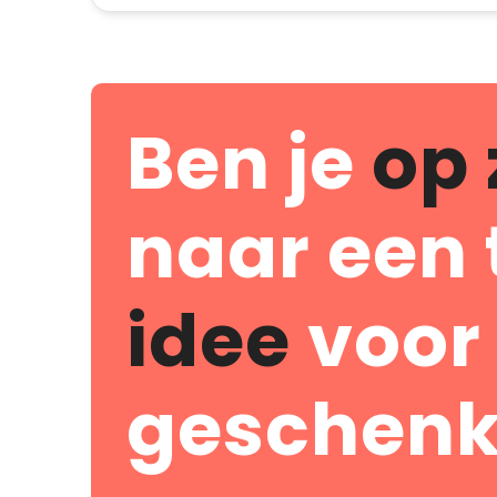
Ben je
op 
naar een 
idee
voor
geschenk