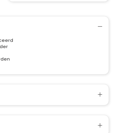
iceerd
rder
.
rden