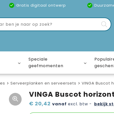
Gratis digitaal ontwerp
Duurzam
Speciale
Populair
geefmomenten
geschen
ies
Serveerplanken en serveersets
VINGA Buscot h
VINGA Buscot horizont
€ 20,42
vanaf
excl. btw -
bekijk st