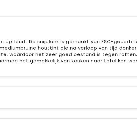
ken opfleurt. De snijplank is gemaakt van FSC-gecertif
ediumbruine houttint die na verloop van tijd donke
lte, waardoor het zeer goed bestand is tegen rotten
armee het gemakkelijk van keuken naar tafel kan wo