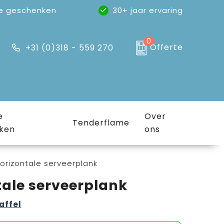
e geschenken
30+ jaar ervaring
0
Offerte
+31 (0)318 - 559 270
e
Over
Tenderflame
ken
ons
orizontale serveerplank
ale serveerplank
affel