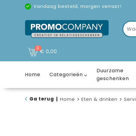
Vandaag besteld, morgen verrast!
Uitstekende reviews
(4,6/5)
0
€ 0,00
Duurzame
Home
Categorieën
geschenken
Ga terug
|
Home
Eten & drinken
Serv