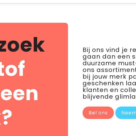
zoek
Bij ons vind je 
gaan dan een 
tof
duurzame must-
ons assortiment
bij jouw merk p
geschenken laat 
 een
klanten en coll
blijvende glimla
?
Bel ons
Neem