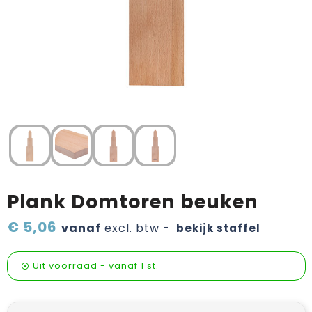
Verzorging & welness
Sinterklaas etenswaren
Onderweg
Valentijn
Wijn, bier en proeverij
Zomerpakketten
Plank Domtoren beuken
€ 5,06
vanaf
excl. btw -
bekijk staffel
Uit voorraad -
vanaf
1 st.