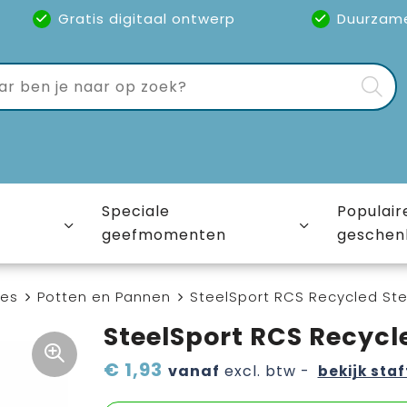
Gratis digitaal ontwerp
Duurzam
Speciale
Populair
geefmomenten
geschen
ies
Potten en Pannen
SteelSport RCS Recycled Ste
SteelSport RCS Recycle
€ 1,93
vanaf
excl. btw -
bekijk staf