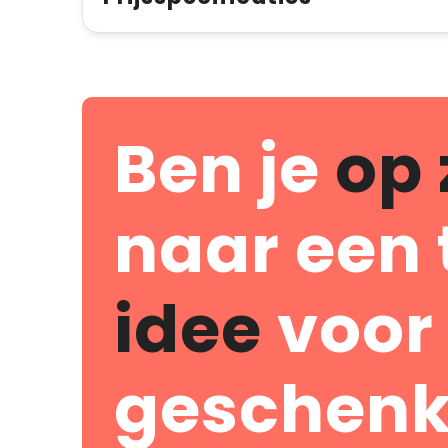
Ben je
op 
naar een 
idee
voor
geschenk