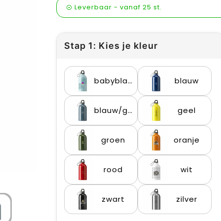
Leverbaar
-
vanaf
25 st.
Stap 1: Kies je kleur
babyblauw
blauw
blauw/groen
geel
groen
oranje
rood
wit
zwart
zilver