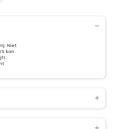
ij. Niet
VS kan
ft.
nt