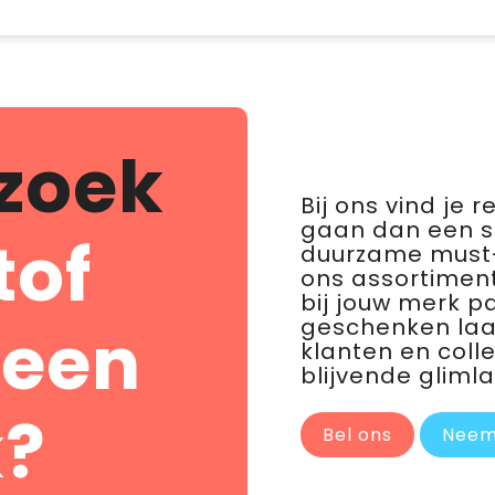
zoek
Bij ons vind je 
gaan dan een 
tof
duurzame must-
ons assortiment
bij jouw merk p
geschenken laat 
 een
klanten en coll
blijvende glimla
?
Bel ons
Neem