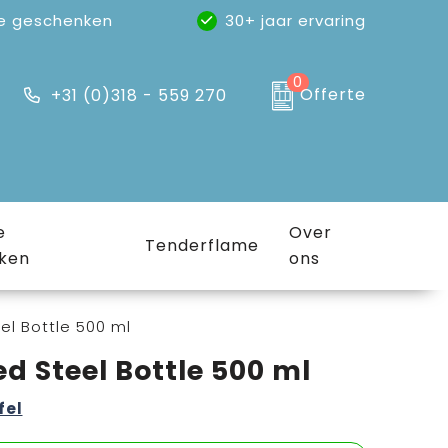
e geschenken
30+ jaar ervaring
0
Offerte
+31 (0)318 - 559 270
e
Over
Tenderflame
ken
ons
el Bottle 500 ml
d Steel Bottle 500 ml
fel