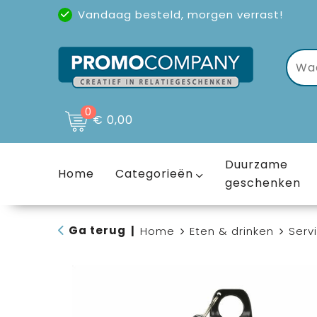
Vandaag besteld, morgen verrast!
Uitstekende reviews
(4,6/5)
0
€ 0,00
Duurzame
Home
Categorieën
geschenken
Ga terug
|
Home
Eten & drinken
Serv