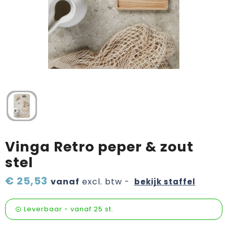
Verzorging & welness
Pasen
Onderweg
Sinterklaas artikelen
Valentijn
Wijn, bier en proeverij
Zomerpakketten
Vinga Retro peper & zout
stel
€ 25,53
vanaf
excl. btw -
bekijk staffel
Leverbaar
-
vanaf
25 st.