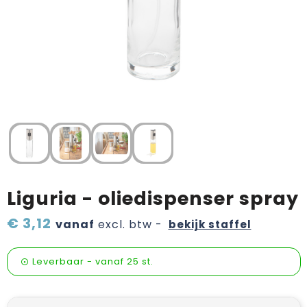
Verzorging & welness
Pasen
Onderweg
Sinterklaas artikelen
Valentijn
Wijn, bier en proeverij
Zomerpakketten
Liguria - oliedispenser spray
€ 3,12
vanaf
excl. btw -
bekijk staffel
Leverbaar
-
vanaf
25 st.