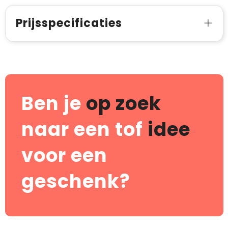
Prijsspecificaties
Ben je
op zoek
naar een tof
idee
voor een
geschenk?