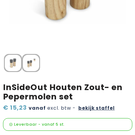
Verzorging & welness
Pasen
Onderweg
Sinterklaas artikelen
Valentijn
Wijn, bier en proeverij
Zomerpakketten
InSideOut Houten Zout- en
Pepermolen set
€ 15,23
vanaf
excl. btw -
bekijk staffel
Leverbaar
-
vanaf
5 st.