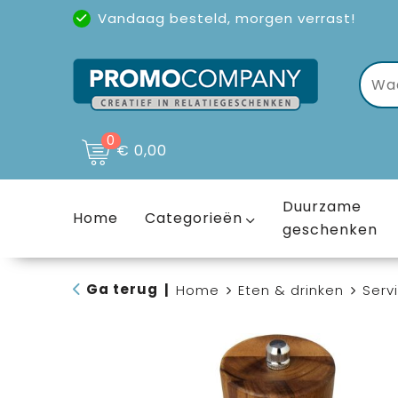
Vandaag besteld, morgen verrast!
Uitstekende reviews
(4,6/5)
0
€ 0,00
Duurzame
Home
Categorieën
geschenken
Ga terug
|
Home
Eten & drinken
Serv