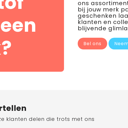
tof
ons assortiment
bij jouw merk p
geschenken laat 
 een
klanten en coll
blijvende glimla
?
Bel ons
Neem
rtellen
ze klanten delen die trots met ons