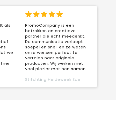
t als
PromoCompany is een
betrokken en creatieve
partner die echt meedenkt.
tief
De communicatie verloopt
ons
soepel en snel, en ze weten
dat we
onze wensen perfect te
vertalen naar originele
rtner
producten. Wij werken met
veel plezier met hen samen.
Stitchting Heideweek Ede