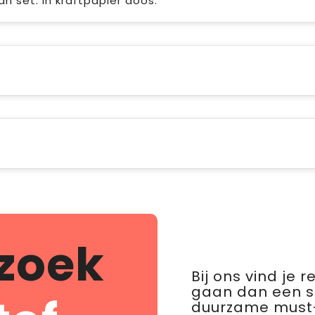
n set. In kraftpapier doos.
zoek
Bij ons vind je 
gaan dan een 
duurzame must-