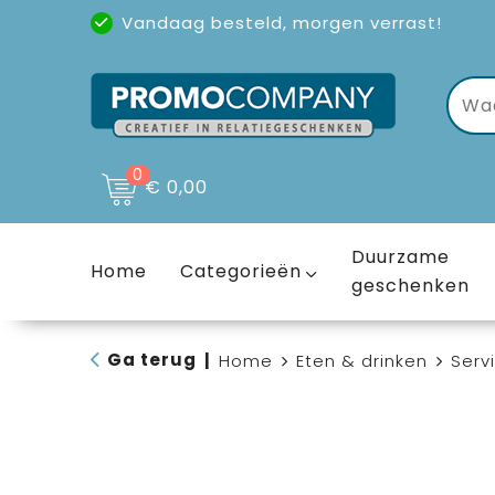
Vandaag besteld, morgen verrast!
Uitstekende reviews
(4,6/5)
0
€ 0,00
Duurzame
Home
Categorieën
geschenken
Ga terug
|
Home
Eten & drinken
Serv