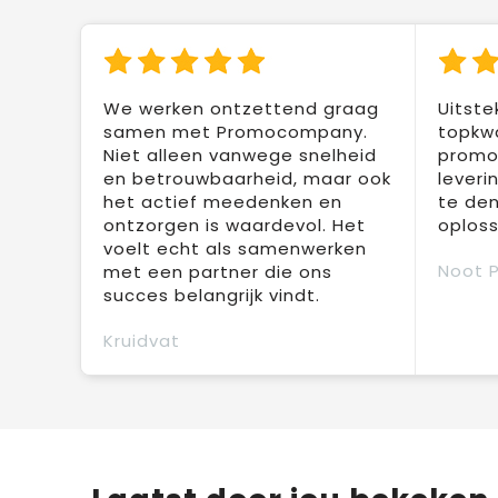
We werken ontzettend graag
Uitste
samen met Promocompany.
topkwa
Niet alleen vanwege snelheid
promot
en betrouwbaarheid, maar ook
leveri
het actief meedenken en
te den
ontzorgen is waardevol. Het
oploss
voelt echt als samenwerken
Noot 
met een partner die ons
succes belangrijk vindt.
Kruidvat