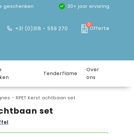
e geschenken
30+ jaar ervaring
0
Offerte
+31 (0)318 - 559 270
e
Over
Tenderflame
ken
ons
nes - RPET Kerst achtbaan set
achtbaan set
ffel