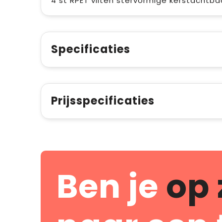
4 st RPET vilten stervormige kerstachtbaa
Specificaties
Prijsspecificaties
Ben je
op 