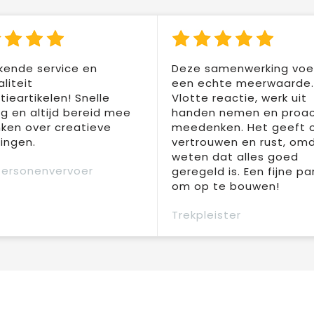
kende service en
Deze samenwerking voel
liteit
een echte meerwaarde.
ieartikelen! Snelle
Vlotte reactie, werk uit
ng en altijd bereid mee
handen nemen en proac
ken over creatieve
meedenken. Het geeft 
ingen.
vertrouwen en rust, om
weten dat alles goed
Personenvervoer
geregeld is. Een fijne pa
om op te bouwen!
Trekpleister