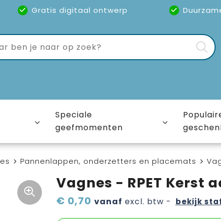
Gratis digitaal ontwerp
Duurzam
Speciale
Populair
geefmomenten
geschen
ies
Pannenlappen, onderzetters en placemats
Vag
Vagnes - RPET Kerst 
€ 0,70
vanaf
excl. btw -
bekijk sta