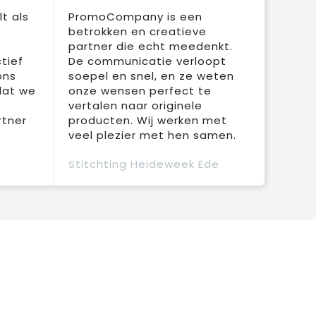
t als
PromoCompany is een
betrokken en creatieve
partner die echt meedenkt.
tief
De communicatie verloopt
ons
soepel en snel, en ze weten
dat we
onze wensen perfect te
vertalen naar originele
rtner
producten. Wij werken met
veel plezier met hen samen.
Stitchting Heideweek Ede