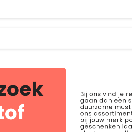
zoek
Bij ons vind je 
gaan dan een 
tof
duurzame must-
ons assortiment
bij jouw merk p
geschenken laat 