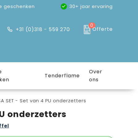
e geschenken
30+ jaar ervaring
0
Offerte
+31 (0)318 - 559 270
e
Over
Tenderflame
ken
ons
A SET - Set van 4 PU onderzetters
PU onderzetters
ffel