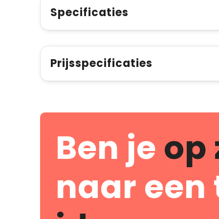
Specificaties
Prijsspecificaties
Ben je
op 
naar een 