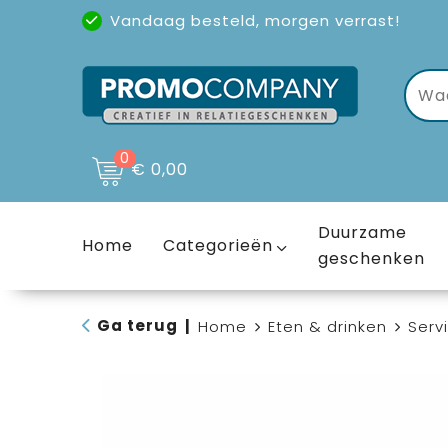
Vandaag besteld, morgen verrast!
Uitstekende reviews
(4,6/5)
0
€ 0,00
Duurzame
Home
Categorieën
geschenken
Ga terug
|
Home
Eten & drinken
Serv