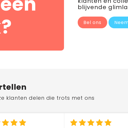
 een
klanten en coll
blijvende glimla
?
Bel ons
Neem
rtellen
ze klanten delen die trots met ons