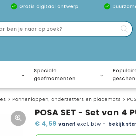
Gratis digitaal ontwerp
Duurzam
Speciale
Populair
geefmomenten
geschen
ies
Pannenlappen, onderzetters en placemats
POS
POSA SET - Set van 4 
€ 4,59
vanaf
excl. btw -
bekijk sta