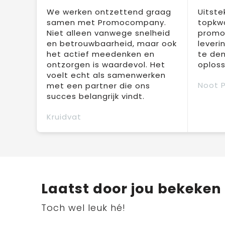
We werken ontzettend graag
Uitste
samen met Promocompany.
topkwa
Niet alleen vanwege snelheid
promot
en betrouwbaarheid, maar ook
leveri
het actief meedenken en
te den
ontzorgen is waardevol. Het
oploss
voelt echt als samenwerken
Noot 
met een partner die ons
succes belangrijk vindt.
Kruidvat
Laatst door jou bekeken
Toch wel leuk hé!