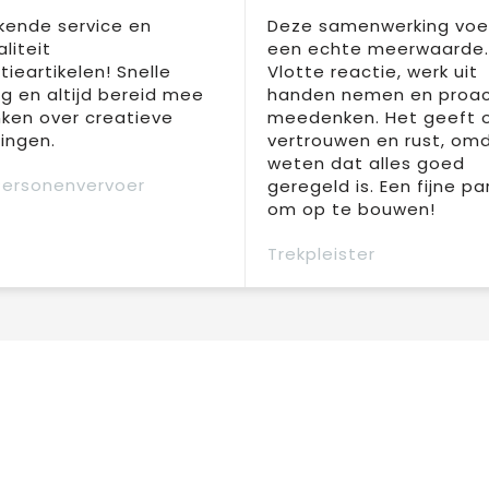
kende service en
Deze samenwerking voel
liteit
een echte meerwaarde.
ieartikelen! Snelle
Vlotte reactie, werk uit
ng en altijd bereid mee
handen nemen en proac
ken over creatieve
meedenken. Het geeft 
ingen.
vertrouwen en rust, om
weten dat alles goed
Personenvervoer
geregeld is. Een fijne pa
om op te bouwen!
Trekpleister