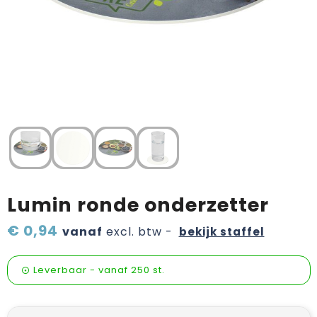
Verzorging & welness
Pasen
Onderweg
Sinterklaas artikelen
Valentijn
Wijn, bier en proeverij
Zomerpakketten
Lumin ronde onderzetter
€ 0,94
vanaf
excl. btw -
bekijk staffel
Leverbaar
-
vanaf
250 st.