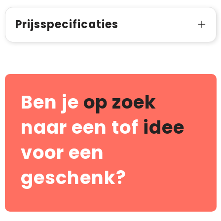
Prijsspecificaties
Ben je
op zoek
naar een tof
idee
voor een
geschenk?