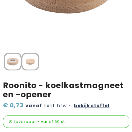
Verzorging & welness
Pasen
Onderweg
Sinterklaas artikelen
Valentijn
Wijn, bier en proeverij
Zomerpakketten
Roonito - koelkastmagneet
en -opener
€ 0,73
vanaf
excl. btw -
bekijk staffel
Leverbaar
-
vanaf
50 st.