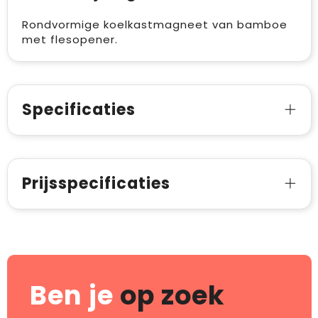
Rondvormige koelkastmagneet van bamboe
met flesopener.
Specificaties
Prijsspecificaties
Ben je
op zoek