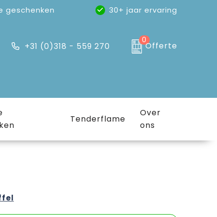
e geschenken
30+ jaar ervaring
0
Offerte
+31 (0)318 - 559 270
e
Over
Tenderflame
ken
ons
ffel