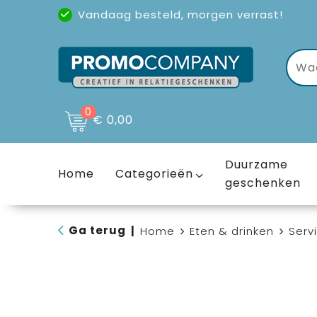
Vandaag besteld, morgen verrast!
Uitstekende reviews
(4,6/5)
0
€ 0,00
Duurzame
Home
Categorieën
geschenken
Ga terug
|
Home
Eten & drinken
Serv