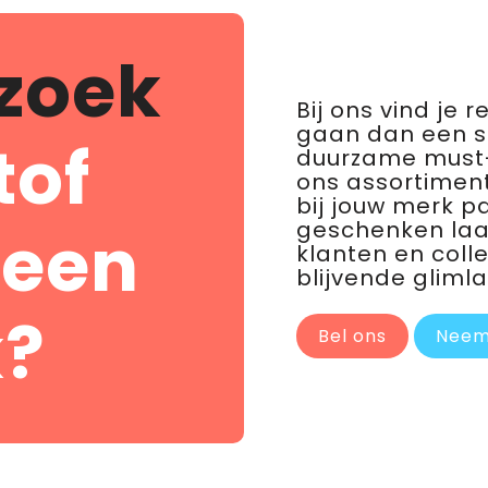
zoek
Bij ons vind je 
gaan dan een 
tof
duurzame must-
ons assortiment
bij jouw merk p
geschenken laat 
 een
klanten en coll
blijvende glimla
?
Bel ons
Neem