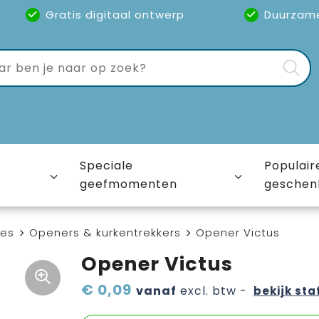
Gratis digitaal ontwerp
Duurzam
Speciale
Populair
geefmomenten
geschen
ies
Openers & kurkentrekkers
Opener Victus
Opener Victus
€ 0,09
vanaf
excl. btw -
bekijk sta