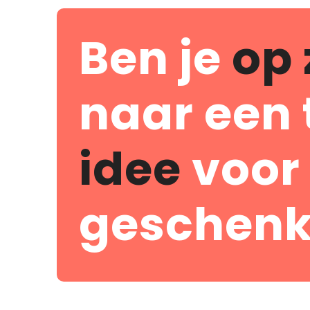
Ben je
op 
naar een 
idee
voor
geschenk