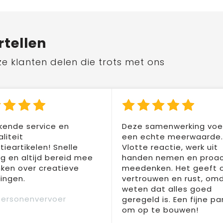
rtellen
ze klanten delen die trots met ons
kende service en
Deze samenwerking voel
liteit
een echte meerwaarde.
ieartikelen! Snelle
Vlotte reactie, werk uit
ng en altijd bereid mee
handen nemen en proac
ken over creatieve
meedenken. Het geeft 
ingen.
vertrouwen en rust, om
weten dat alles goed
Personenvervoer
geregeld is. Een fijne pa
om op te bouwen!