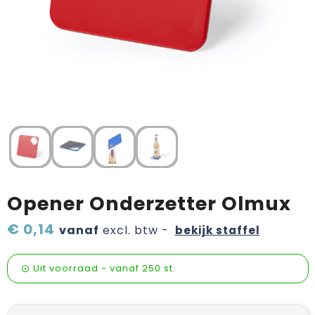
Verzorging & welness
Pasen
Onderweg
Sinterklaas artikelen
Valentijn
Wijn, bier en proeverij
Zomerpakketten
Opener Onderzetter Olmux
€ 0,14
vanaf
excl. btw -
bekijk staffel
Uit voorraad -
vanaf
250 st.