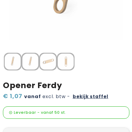
Verzorging & welness
Pasen
Onderweg
Sinterklaas artikelen
Valentijn
Wijn, bier en proeverij
Zomerpakketten
Opener Ferdy
€ 1,07
vanaf
excl. btw -
bekijk staffel
Leverbaar
-
vanaf
50 st.