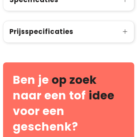
Prijsspecificaties
Ben je
op zoek
naar een tof
idee
voor een
geschenk?