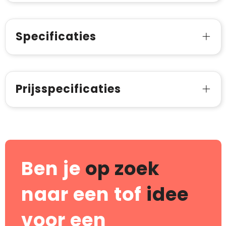
Specificaties
Prijsspecificaties
Ben je
op zoek
naar een tof
idee
voor een