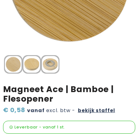
Verzorging & welness
Pasen
Onderweg
Sinterklaas artikelen
Valentijn
Wijn, bier en proeverij
Zomerpakketten
Magneet Ace | Bamboe |
Flesopener
€ 0,58
vanaf
excl. btw -
bekijk staffel
Leverbaar
-
vanaf
1 st.