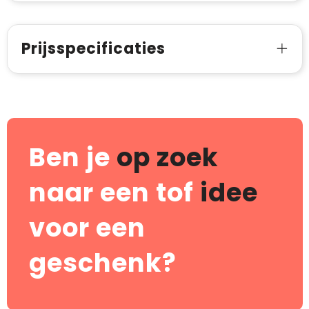
Prijsspecificaties
Ben je
op zoek
naar een tof
idee
voor een
geschenk?