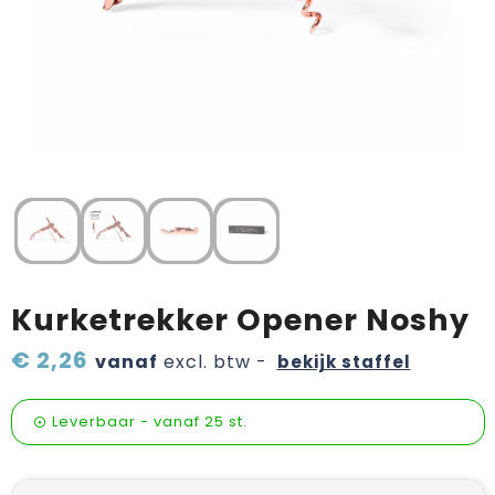
Verzorging & welness
Pasen
Onderweg
Sinterklaas artikelen
Valentijn
Wijn, bier en proeverij
Zomerpakketten
Kurketrekker Opener Noshy
€ 2,26
vanaf
excl. btw -
bekijk staffel
Leverbaar
-
vanaf
25 st.