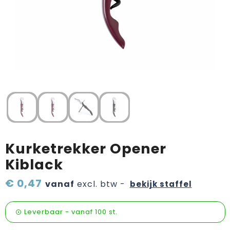
Verzorging & welness
Pasen
Onderweg
Sinterklaas artikelen
Valentijn
Wijn, bier en proeverij
Zomerpakketten
Kurketrekker Opener
Kiblack
€ 0,47
vanaf
excl. btw -
bekijk staffel
Leverbaar
-
vanaf
100 st.