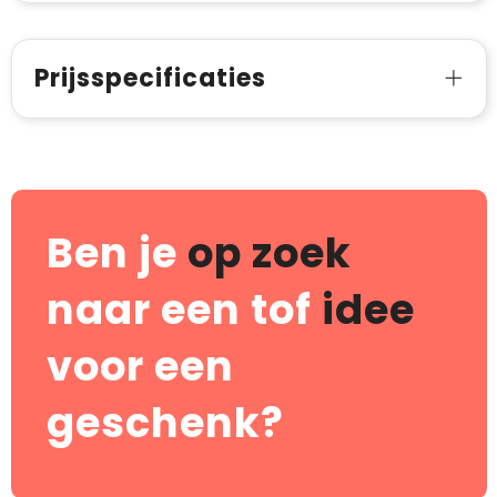
Prijsspecificaties
Ben je
op zoek
naar een tof
idee
voor een
geschenk?