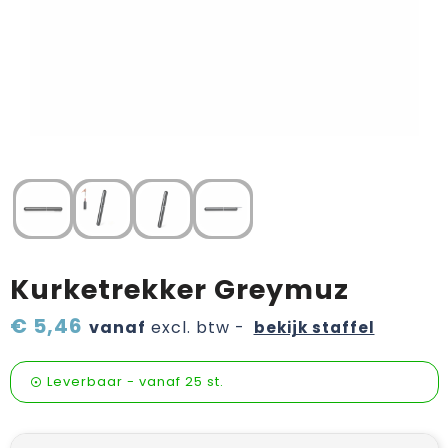
Verzorging & welness
Pasen
Onderweg
Sinterklaas artikelen
Valentijn
Wijn, bier en proeverij
Zomerpakketten
Kurketrekker Greymuz
€ 5,46
vanaf
excl. btw -
bekijk staffel
Leverbaar
-
vanaf
25 st.