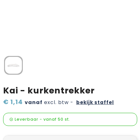
Verzorging & welness
Pasen
Onderweg
Sinterklaas artikelen
Valentijn
Wijn, bier en proeverij
Zomerpakketten
Kai - kurkentrekker
€ 1,14
vanaf
excl. btw -
bekijk staffel
Leverbaar
-
vanaf
50 st.