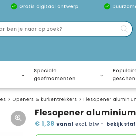
Gratis digitaal ontwerp
Duurzam
Speciale
Populair
geefmomenten
geschen
ies
Openers & kurkentrekkers
Flesopener aluminiu
Flesopener aluminiu
€ 1,38
vanaf
excl. btw -
bekijk staf