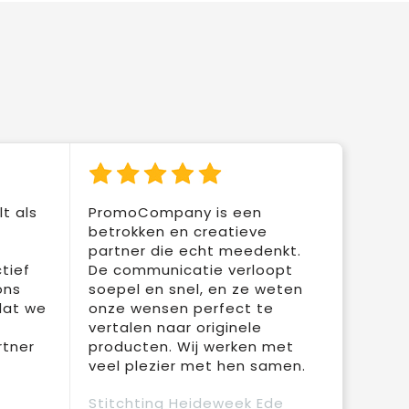
t als
PromoCompany is een
betrokken en creatieve
partner die echt meedenkt.
tief
De communicatie verloopt
ons
soepel en snel, en ze weten
dat we
onze wensen perfect te
vertalen naar originele
rtner
producten. Wij werken met
veel plezier met hen samen.
Stitchting Heideweek Ede