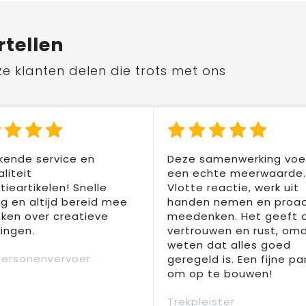
rtellen
ze klanten delen die trots met ons
kende service en
Deze samenwerking voel
liteit
een echte meerwaarde.
ieartikelen! Snelle
Vlotte reactie, werk uit
ng en altijd bereid mee
handen nemen en proac
ken over creatieve
meedenken. Het geeft 
ingen.
vertrouwen en rust, om
weten dat alles goed
Personenvervoer
geregeld is. Een fijne pa
om op te bouwen!
Trekpleister