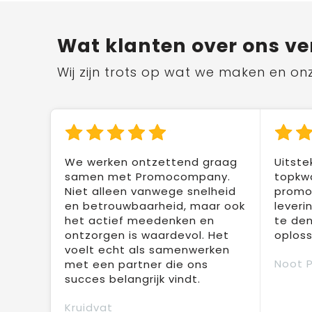
Wat klanten over ons ve
Wij zijn trots op wat we maken en on
We werken ontzettend graag
Uitste
samen met Promocompany.
topkwa
Niet alleen vanwege snelheid
promot
en betrouwbaarheid, maar ook
leveri
het actief meedenken en
te den
ontzorgen is waardevol. Het
oploss
voelt echt als samenwerken
Noot 
met een partner die ons
succes belangrijk vindt.
Kruidvat