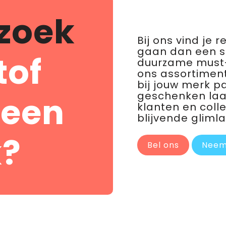
zoek
Bij ons vind je 
gaan dan een 
tof
duurzame must-
ons assortiment
bij jouw merk p
geschenken laat 
 een
klanten en coll
blijvende glimla
?
Bel ons
Neem