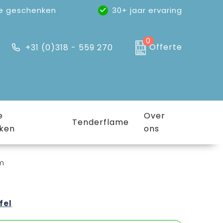
e geschenken
30+ jaar ervaring
0
Offerte
+31 (0)318 - 559 270
e
Over
Tenderflame
ken
ons
m
m
fel