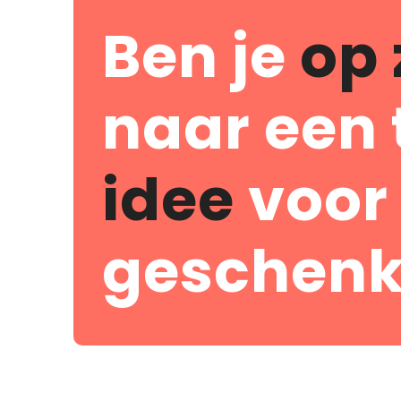
Ben je
op 
naar een 
idee
voor
geschenk