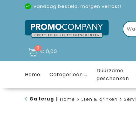
Vandaag besteld, morgen verrast!
Uitstekende reviews
(4,6/5)
0
€ 0,00
Duurzame
Home
Categorieën
geschenken
Ga terug
|
Home
Eten & drinken
Serv