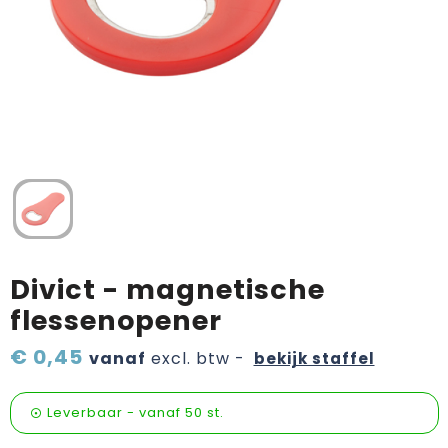
Verzorging & welness
Pasen
Onderweg
Sinterklaas artikelen
Valentijn
Wijn, bier en proeverij
Zomerpakketten
Divict - magnetische
flessenopener
€ 0,45
vanaf
excl. btw -
bekijk staffel
Leverbaar
-
vanaf
50 st.