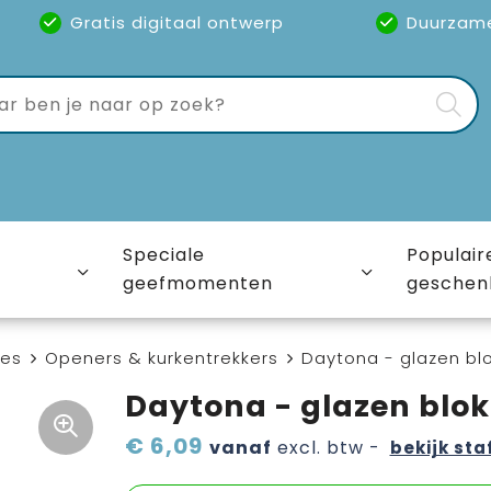
Gratis digitaal ontwerp
Duurzam
Speciale
Populair
geefmomenten
geschen
ies
Openers & kurkentrekkers
Daytona - glazen bl
Daytona - glazen blok
€ 6,09
vanaf
excl. btw -
bekijk sta