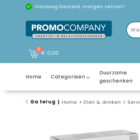
Vandaag besteld, morgen verrast!
Uitstekende reviews
(4,6/5)
0
€ 0,00
Duurzame
Home
Categorieën
geschenken
Ga terug
|
Home
Eten & drinken
Serv