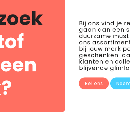
zoek
Bij ons vind je 
gaan dan een 
tof
duurzame must-
ons assortiment
bij jouw merk p
geschenken laat 
 een
klanten en coll
blijvende glimla
?
Bel ons
Neem