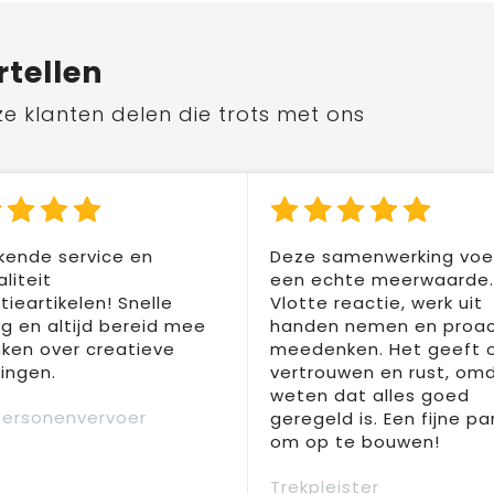
rtellen
ze klanten delen die trots met ons
kende service en
Deze samenwerking voel
liteit
een echte meerwaarde.
ieartikelen! Snelle
Vlotte reactie, werk uit
ng en altijd bereid mee
handen nemen en proac
ken over creatieve
meedenken. Het geeft 
ingen.
vertrouwen en rust, om
weten dat alles goed
Personenvervoer
geregeld is. Een fijne pa
om op te bouwen!
Trekpleister