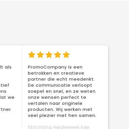
t als
PromoCompany is een
betrokken en creatieve
partner die echt meedenkt.
tief
De communicatie verloopt
ons
soepel en snel, en ze weten
dat we
onze wensen perfect te
vertalen naar originele
rtner
producten. Wij werken met
veel plezier met hen samen.
Stitchting Heideweek Ede