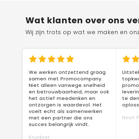
Wat klanten over ons ve
Wij zijn trots op wat we maken en on
We werken ontzettend graag
Uitste
samen met Promocompany.
topkwa
Niet alleen vanwege snelheid
promot
en betrouwbaarheid, maar ook
leveri
het actief meedenken en
te den
ontzorgen is waardevol. Het
oploss
voelt echt als samenwerken
Noot 
met een partner die ons
succes belangrijk vindt.
Kruidvat