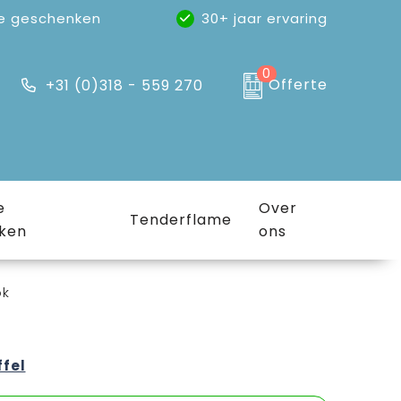
e geschenken
30+ jaar ervaring
0
Offerte
+31 (0)318 - 559 270
e
Over
Tenderflame
ken
ons
ok
ffel