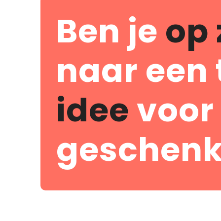
Ben je
op 
naar een 
idee
voor
geschenk