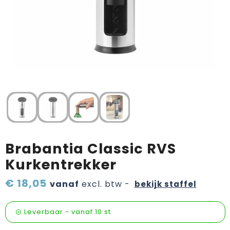
Verzorging & welness
Pasen
Onderweg
Sinterklaas artikelen
Valentijn
Wijn, bier en proeverij
Zomerpakketten
Brabantia Classic RVS
Kurkentrekker
€ 18,05
vanaf
excl. btw -
bekijk staffel
Leverbaar
-
vanaf
10 st.