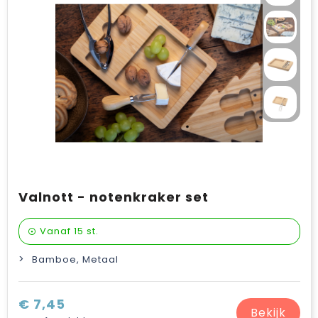
Verzorging & welness
Pasen
Onderweg
Sinterklaas artikelen
Valentijn
Wijn, bier en proeverij
Zomerpakketten
Valnott - notenkraker set
Vanaf
15 st.
Bamboe, Metaal
€ 7,45
Bekijk