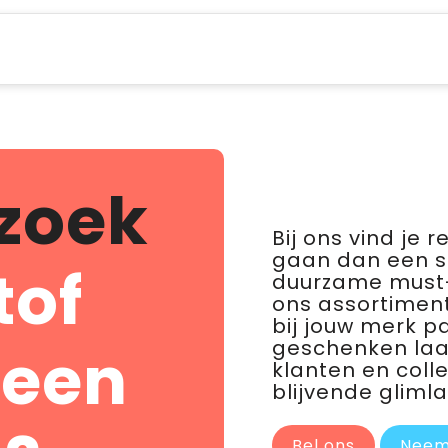
zoek
Bij ons vind je 
gaan dan een 
tof
duurzame must-
ons assortiment
bij jouw merk p
geschenken laat 
 een
klanten en coll
blijvende glimla
Bel ons
Neem