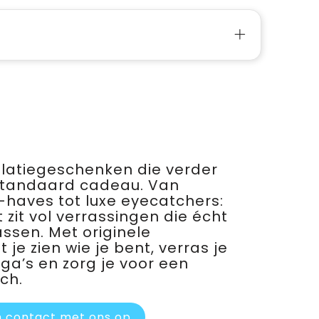
relatiegeschenken die verder
standaard cadeau. Van
haves tot luxe eyecatchers:
 zit vol verrassingen die écht
assen. Met originele
je zien wie je bent, verras je
ega’s en zorg je voor een
ch.
 contact met ons op