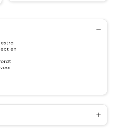
 extra
fect en
wordt
 voor