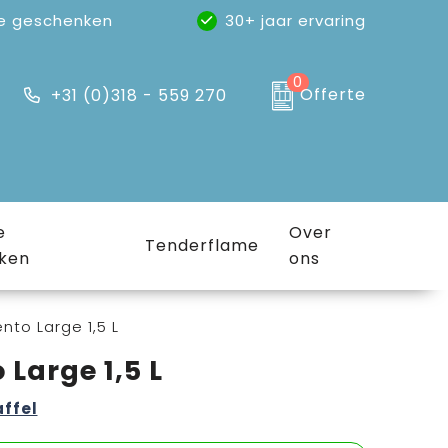
e geschenken
30+ jaar ervaring
0
Offerte
+31 (0)318 - 559 270
e
Over
Tenderflame
ken
ons
to Large 1,5 L
Large 1,5 L
affel