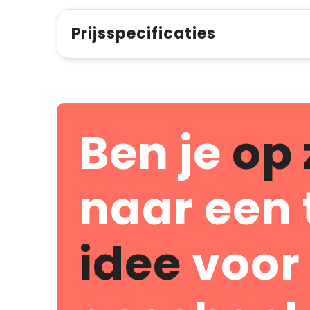
Prijsspecificaties
Ben je
op 
naar een 
idee
voor