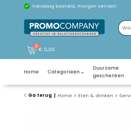
Vandaag besteld, morgen verrast!
Uitstekende reviews
(4,6/5)
0
€ 0,00
Duurzame
Home
Categorieën
geschenken
Ga terug
|
Home
Eten & drinken
Serv