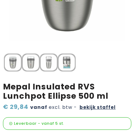
Verzorging & welness
Pasen
Onderweg
Sinterklaas artikelen
Valentijn
Wijn, bier en proeverij
Zomerpakketten
Mepal Insulated RVS
Lunchpot Ellipse 500 ml
€ 29,84
vanaf
excl. btw -
bekijk staffel
Leverbaar
-
vanaf
5 st.