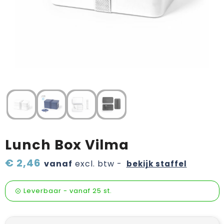
Verzorging & welness
Pasen
Onderweg
Sinterklaas artikelen
Valentijn
Wijn, bier en proeverij
Zomerpakketten
Lunch Box Vilma
€ 2,46
vanaf
excl. btw -
bekijk staffel
Leverbaar
-
vanaf
25 st.