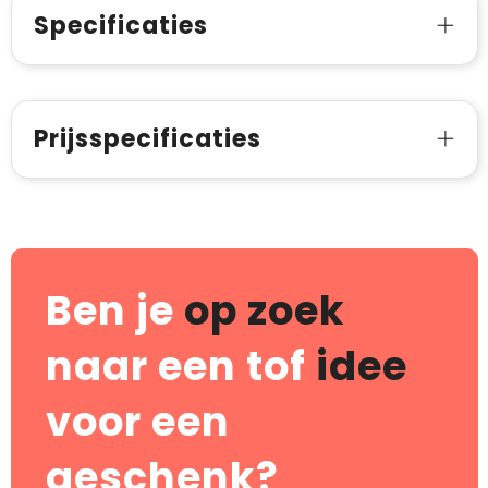
Specificaties
Prijsspecificaties
Ben je
op zoek
naar een tof
idee
voor een
geschenk?