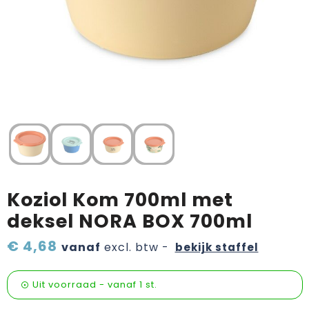
Verzorging & welness
Pasen
Onderweg
Sinterklaas artikelen
Valentijn
Wijn, bier en proeverij
Zomerpakketten
Koziol Kom 700ml met
deksel NORA BOX 700ml
€ 4,68
vanaf
excl. btw -
bekijk staffel
Uit voorraad -
vanaf
1 st.