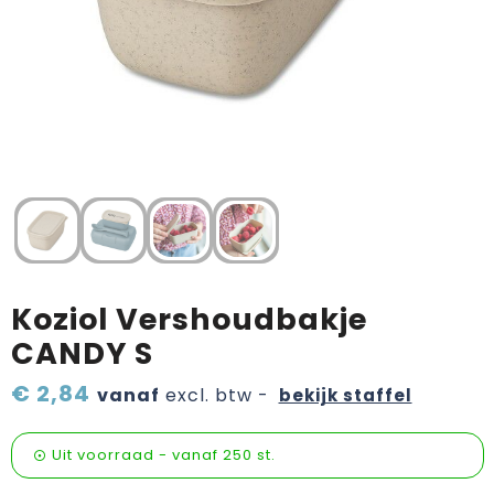
Verzorging & welness
Pasen
Onderweg
Sinterklaas artikelen
Valentijn
Wijn, bier en proeverij
Zomerpakketten
Koziol Vershoudbakje
CANDY S
€ 2,84
vanaf
excl. btw -
bekijk staffel
Uit voorraad -
vanaf
250 st.