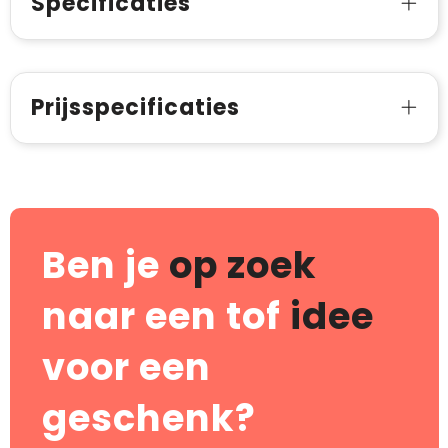
Specificaties
Prijsspecificaties
Ben je
op zoek
naar een tof
idee
voor een
geschenk?