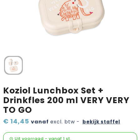
Verzorging & welness
Pasen
Onderweg
Sinterklaas artikelen
Valentijn
Wijn, bier en proeverij
Zomerpakketten
Koziol Lunchbox Set +
Drinkfles 200 ml VERY VERY
TO GO
€ 14,45
vanaf
excl. btw -
bekijk staffel
Uit voorraad -
vanaf
1 st.