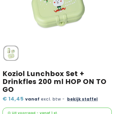
Verzorging & welness
Pasen
Onderweg
Sinterklaas artikelen
Valentijn
Wijn, bier en proeverij
Zomerpakketten
Koziol Lunchbox Set +
Drinkfles 200 ml HOP ON TO
GO
€ 14,45
vanaf
excl. btw -
bekijk staffel
Uit voorraad -
vanaf
1 st.