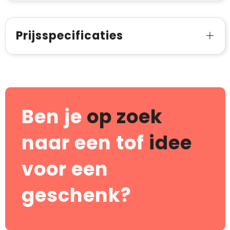
Prijsspecificaties
Ben je
op zoek
naar een tof
idee
voor een
geschenk?