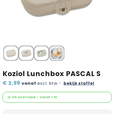
Verzorging & welness
Pasen
Onderweg
Sinterklaas artikelen
Valentijn
Wijn, bier en proeverij
Zomerpakketten
Koziol Lunchbox PASCAL S
€ 2,99
vanaf
excl. btw -
bekijk staffel
Uit voorraad -
vanaf
1 st.