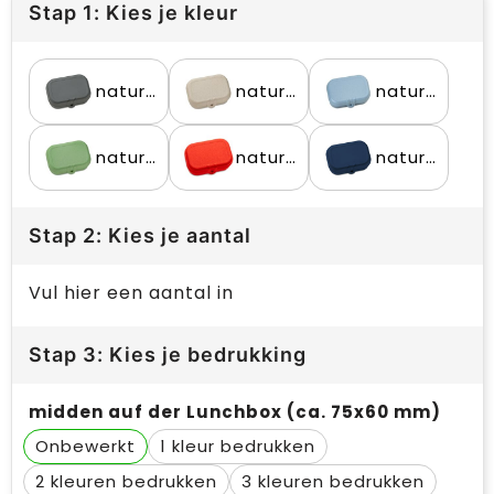
Stap 1: Kies je kleur
nature ash grey
nature desert sand
nature flower blue
nature leaf green
nature red
nature shadow blue
Stap 2: Kies je aantal
Vul hier een aantal in
Stap 3: Kies je bedrukking
midden auf der Lunchbox (ca. 75x60 mm)
Onbewerkt
1
2
3