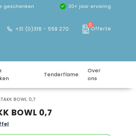
e geschenken
30+ jaar ervaring
0
Offerte
+31 (0)318 - 559 270
e
Over
Tenderflame
ken
ons
STAKK BOWL 0,7
KK BOWL 0,7
ffel