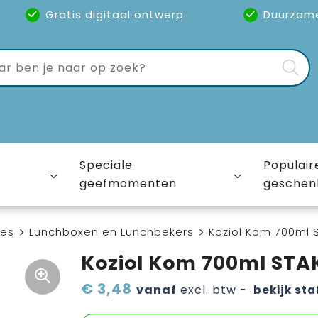
Gratis digitaal ontwerp
Duurzam
Speciale
Populair
geefmomenten
geschen
ies
Lunchboxen en Lunchbekers
Koziol Kom 700ml 
Koziol Kom 700ml STA
€ 3,48
vanaf
excl. btw -
bekijk sta