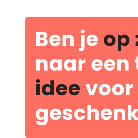
Ben je
op 
naar een 
idee
voor
geschenk