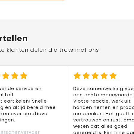
rtellen
ze klanten delen die trots met ons
kende service en
Deze samenwerking voel
liteit
een echte meerwaarde.
ieartikelen! Snelle
Vlotte reactie, werk uit
ng en altijd bereid mee
handen nemen en proac
ken over creatieve
meedenken. Het geeft 
ingen.
vertrouwen en rust, om
weten dat alles goed
Personenvervoer
geregeld is. Een fijne pa