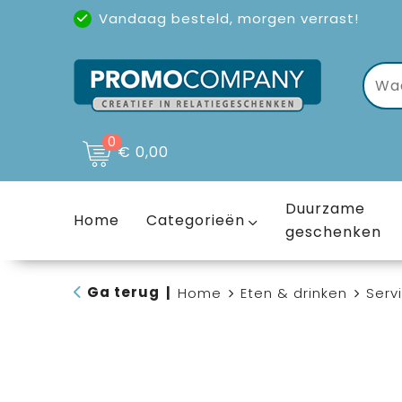
Vandaag besteld, morgen verrast!
Uitstekende reviews
(4,6/5)
0
€ 0,00
Duurzame
Home
Categorieën
geschenken
Ga terug
|
Home
Eten & drinken
Serv