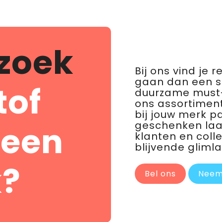
zoek
Bij ons vind je 
gaan dan een 
tof
duurzame must-
ons assortiment
bij jouw merk p
geschenken laat 
 een
klanten en coll
blijvende glimla
?
Bel ons
Neem