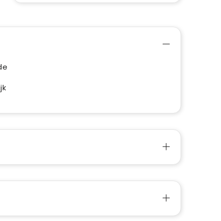
de
jk