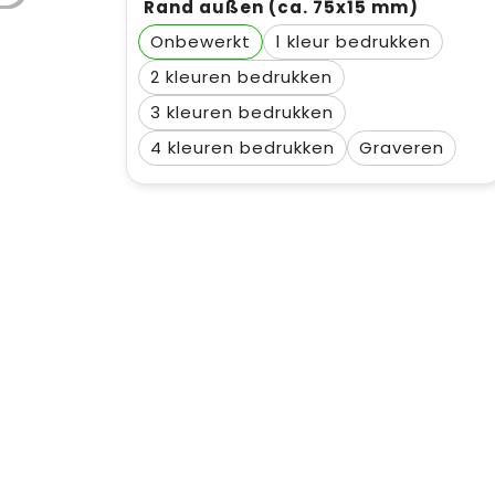
Rand außen (ca. 75x15 mm)
Onbewerkt
1
2
3
4
Graveren