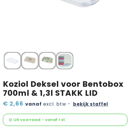
Verzorging & welness
Sinterklaas etenswaren
Onderweg
Valentijn
Wijn, bier en proeverij
Zomerpakketten
Koziol Deksel voor Bentobox
700ml & 1,3l STAKK LID
€ 2,66
vanaf
excl. btw -
bekijk staffel
Uit voorraad -
vanaf
1 st.