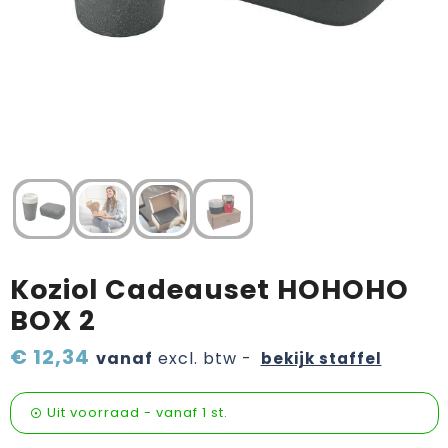
Verzorging & welness
Pasen
Onderweg
Sinterklaas artikelen
Valentijn
Wijn, bier en proeverij
Zomerpakketten
Koziol Cadeauset HOHOHO
BOX 2
€ 12,34
vanaf
excl. btw -
bekijk staffel
Uit voorraad -
vanaf
1 st.