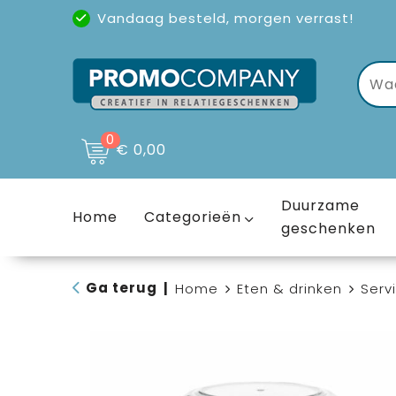
Vandaag besteld, morgen verrast!
Uitstekende reviews
(4,6/5)
0
€ 0,00
Duurzame
Home
Categorieën
geschenken
Ga terug
|
Home
Eten & drinken
Serv