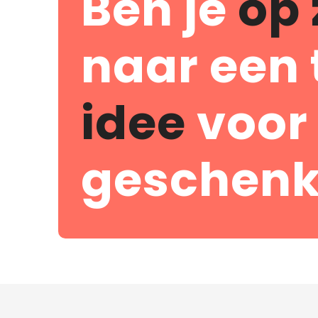
Ben je
op 
naar een 
idee
voor
geschenk