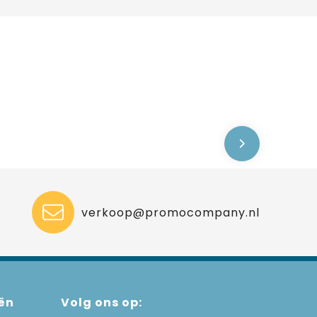
verkoop@promocompany.nl
ën
Volg ons op: