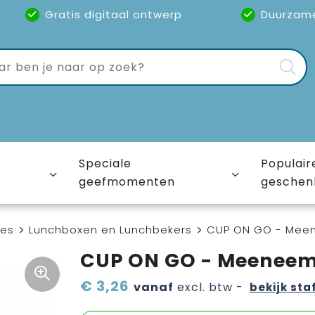
Gratis digitaal ontwerp
Duurzam
Speciale
Populair
geefmomenten
geschen
ies
Lunchboxen en Lunchbekers
CUP ON GO - Meen
CUP ON GO - Meeneem
€ 3,26
vanaf
excl. btw -
bekijk sta