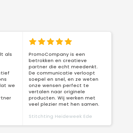
t als
PromoCompany is een
betrokken en creatieve
partner die echt meedenkt.
tief
De communicatie verloopt
ons
soepel en snel, en ze weten
dat we
onze wensen perfect te
vertalen naar originele
rtner
producten. Wij werken met
veel plezier met hen samen.
Stitchting Heideweek Ede