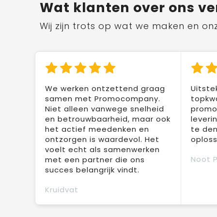
Wat klanten over ons ve
Wij zijn trots op wat we maken en on
We werken ontzettend graag
Uitste
samen met Promocompany.
topkwa
Niet alleen vanwege snelheid
promot
en betrouwbaarheid, maar ook
leveri
het actief meedenken en
te den
ontzorgen is waardevol. Het
oploss
voelt echt als samenwerken
Noot 
met een partner die ons
succes belangrijk vindt.
Kruidvat