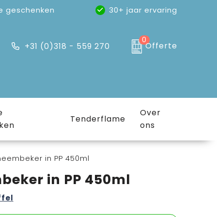
e geschenken
30+ jaar ervaring
0
Offerte
+31 (0)318 - 559 270
e
Over
Tenderflame
ken
ons
eembeker in PP 450ml
beker in PP 450ml
ffel