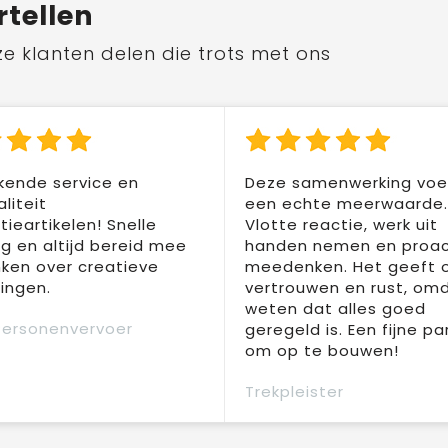
rtellen
ze klanten delen die trots met ons
kende service en
Deze samenwerking voel
liteit
een echte meerwaarde.
ieartikelen! Snelle
Vlotte reactie, werk uit
ng en altijd bereid mee
handen nemen en proac
ken over creatieve
meedenken. Het geeft 
ingen.
vertrouwen en rust, om
weten dat alles goed
Personenvervoer
geregeld is. Een fijne pa
om op te bouwen!
Trekpleister