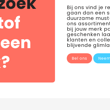
zoek
Bij ons vind je 
gaan dan een 
tof
duurzame must-
ons assortiment
bij jouw merk p
geschenken laat 
 een
klanten en coll
blijvende glimla
?
Bel ons
Neem