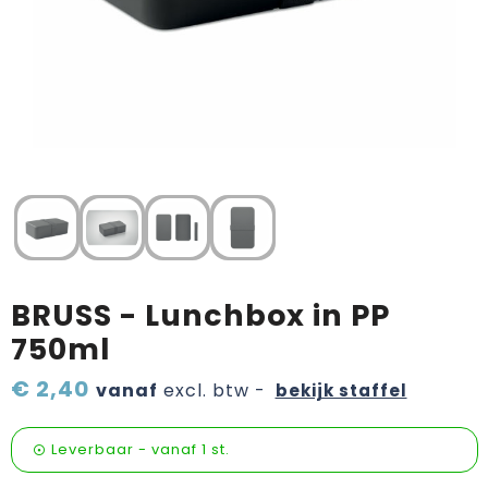
Verzorging & welness
Pasen
Onderweg
Sinterklaas artikelen
Valentijn
Wijn, bier en proeverij
Zomerpakketten
BRUSS - Lunchbox in PP
750ml
€ 2,40
vanaf
excl. btw -
bekijk staffel
Leverbaar
-
vanaf
1 st.