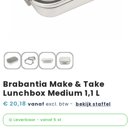
Verzorging & welness
Sinterklaas etenswaren
Onderweg
Valentijn
Wijn, bier en proeverij
Zomerpakketten
Brabantia Make & Take
Lunchbox Medium 1,1 L
€ 20,18
vanaf
excl. btw -
bekijk staffel
Leverbaar
-
vanaf
5 st.